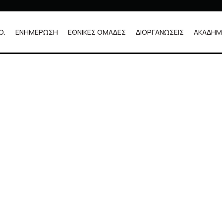
Ο.
ΕΝΗΜΕΡΩΣΗ
ΕΘΝΙΚΕΣ ΟΜΑΔΕΣ
ΔΙΟΡΓΑΝΩΣΕΙΣ
ΑΚΑΔΗΜ
 (UCI)
 (UCI)
ηλασίας