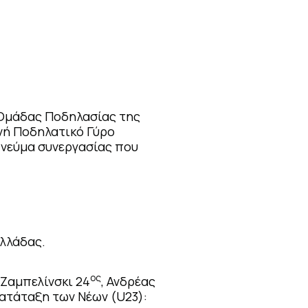
 Ομάδας Ποδηλασίας της
θνή Ποδηλατικό Γύρο
πνεύμα συνεργασίας που
Ελλάδας.
ος
 Ζαμπελίνσκι 24
, Ανδρέας
κατάταξη των Νέων (
U
23):