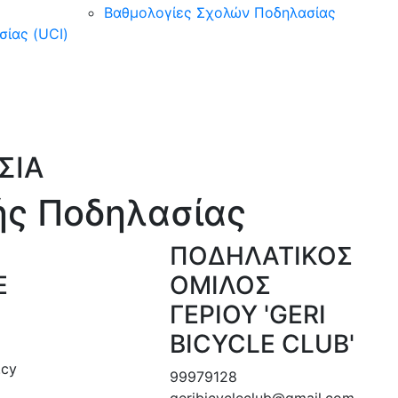
Βαθμολογίες Σχολών Ποδηλασίας
ίας (UCI)
ΣΙΑ
ής Ποδηλασίας
ΠΟΔΗΛΑΤΙΚΟΣ
E
ΟΜΙΛΟΣ
ΓΕΡΙΟΥ 'GERI
BICYCLE CLUB'
.cy
99979128
geribicycleclub@gmail.com