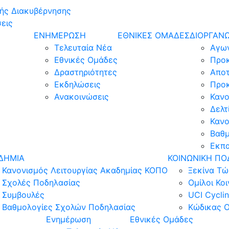
ής Διακυβέρνησης
εις
ΕΝΗΜΕΡΩΣΗ
ΕΘΝΙΚΕΣ ΟΜΑΔΕΣ
ΔΙΟΡΓΑΝΩ
Τελευταία Νέα
Αγων
Εθνικές Ομάδες
Προ
Δραστηριότητες
Απο
Εκδηλώσεις
Προ
Ανακοινώσεις
Κανο
Δελτ
Κανο
Βαθμ
Εκπα
ΔΗΜΙΑ
ΚΟΙΝΩΝΙΚΗ ΠΟ
Κανονισμός Λειτουργίας Ακαδημίας ΚΟΠΟ
Ξεκίνα Τ
Σχολές Ποδηλασίας
Ομίλοι Κο
Συμβουλές
UCI Cyclin
Βαθμολογίες Σχολών Ποδηλασίας
Κώδικας Ο
Ενημέρωση
Εθνικές Ομάδες