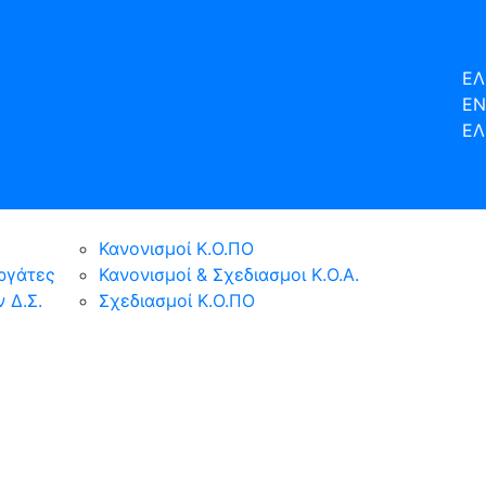
ΕΛ
EN
ΕΛ
ΣΥΝΔΕΣΗ ΣΩΜΑΤΕΙΩΝ
Κανονισμοί Κ.Ο.ΠΟ
ργάτες
Κανονισμοί & Σχεδιασμοι Κ.Ο.Α.
 Δ.Σ.
Σχεδιασμοί Κ.Ο.ΠΟ