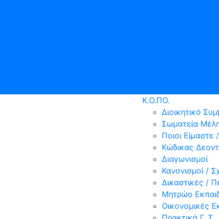
Κ.Ο.ΠΟ.
Διοικητικό Συμ
Σωματεία Μέλ
Ποιοι Είμαστε 
Κώδικας Δεοντ
Διαγωνισμοί
Κανονισμοί / Σ
Δικαστικές / 
Μητρώο Εκπαι
Οικονομικές Ε
Πρακτικά Γ. Σ.