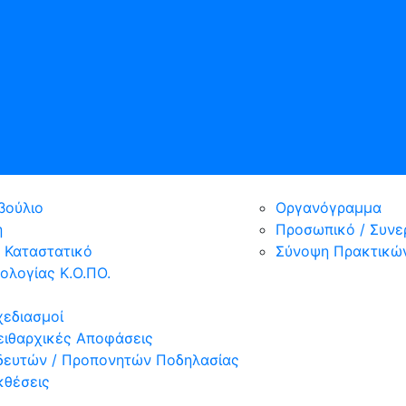
βούλιο
Οργανόγραμμα
η
Προσωπικό / Συνε
/ Καταστατικό
Σύνοψη Πρακτικών
ολογίας Κ.Ο.ΠΟ.
χεδιασμοί
Πειθαρχικές Αποφάσεις
δευτών / Προπονητών Ποδηλασίας
κθέσεις