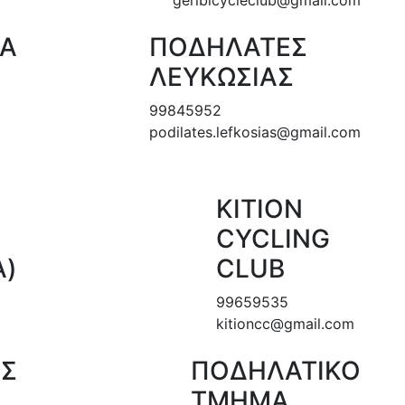
Α
ΠΟΔΗΛΑΤΕΣ
ΛΕΥΚΩΣΙΑΣ
99845952
podilates.lefkosias@gmail.com
ΚΙΤΙΟΝ
CYCLING
Α)
CLUB
99659535
kitioncc@gmail.com
ΟΣ
ΠΟΔΗΛΑΤΙΚΟ
ΤΜΗΜΑ