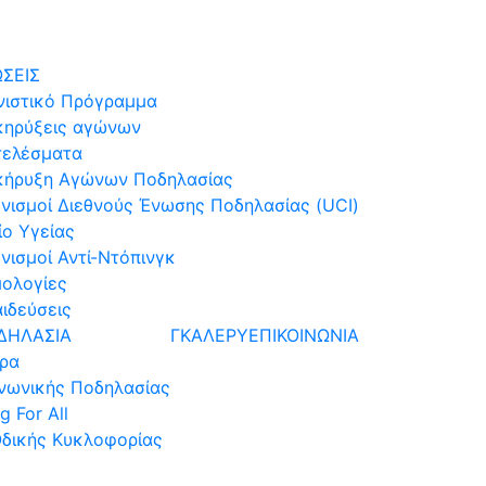
ΣΕΙΣ
ιστικό Πρόγραμμα
κηρύξεις αγώνων
τελέσματα
κήρυξη Αγώνων Ποδηλασίας
νισμοί Διεθνούς Ένωσης Ποδηλασίας (UCI)
ίο Υγείας
νισμοί Αντί-Ντόπινγκ
ολογίες
ιδεύσεις
ΔΗΛΑΣΙΑ
ΓΚΑΛΕΡΥ
ΕΠΙΚΟΙΝΩΝΙΑ
ώρα
ινωνικής Ποδηλασίας
g For All
δικής Κυκλοφορίας