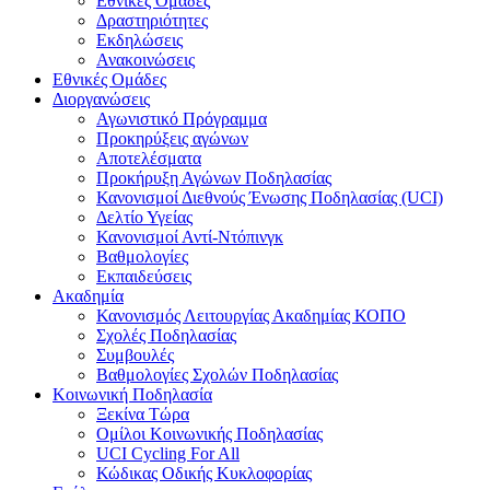
Εθνικές Ομάδες
Δραστηριότητες
Εκδηλώσεις
Ανακοινώσεις
Εθνικές Ομάδες
Διοργανώσεις
Αγωνιστικό Πρόγραμμα
Προκηρύξεις αγώνων
Αποτελέσματα
Προκήρυξη Αγώνων Ποδηλασίας
Κανονισμοί Διεθνούς Ένωσης Ποδηλασίας (UCI)
Δελτίο Υγείας
Κανονισμοί Αντί-Ντόπινγκ
Βαθμολογίες
Εκπαιδεύσεις
Ακαδημία
Κανονισμός Λειτουργίας Ακαδημίας ΚΟΠΟ
Σχολές Ποδηλασίας
Συμβουλές
Βαθμολογίες Σχολών Ποδηλασίας
Κοινωνική Ποδηλασία
Ξεκίνα Τώρα
Ομίλοι Κοινωνικής Ποδηλασίας
UCI Cycling For All
Κώδικας Οδικής Κυκλοφορίας