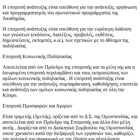
Η επιτροπή ανάπτυξης είναι υπεύθυνη για την ανάπτυξη, οργάνωση
και προγραμματισμός του αγωνιστικού προγράμματος της
Ακαδημίας.
Η επιτροπή ανάπτυξης είναι υπεύθυνη για την ευρύτερη διάδοση
των γνώσεων (εκδόσεις, διαλέξεις, προβολές, εκθέσεις,
δημοσιεύσεις, εκπομπές, κ.α.), των σχετικών με το άθλημα της
ποδηλασίας
Επιτροπή Κοινωνικής Ποδηλασίας
Αποτελείται από τον Πρόεδρο της επιτροπής και τα μέλη της και η
διευρυμένη επιτροπή περιλαμβάνει και τους εκπροσώπους των
ομίλων κοινωνικής ποδηλασίας . Η επιτροπή ανάπτυξης είναι
υπεύθυνη για την ανάπτυξη, συμπαράσταση, καθοδήγηση, εποπτεία
και ανάπτυξη των ομίλων κοινωνικής ποδηλασίας σε όλη την
Κύπρο.
Επιτροπή Προσφορών και Αγορών
Είναι τριμελής (3μελής), ορίζεται από το Δ.Σ. της Ομοσπονδίας, και
αποτελείται από τον Πρόεδρο της Επιτροπής και άλλα δύο μέλη
αυτής . Διορίζεται από το Διοικητικό Συμβούλιο της Ομοσπονδίας
οποτε χρειαστει κατά την διεξαγωγή των εργασιών του, καθορίζει
την πολιτική του αναφορικά με την ζήτηση και αξιολόγηση