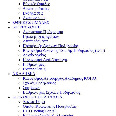
Εθνικές Ομάδες
Δραστηριότητες
Εκδηλώσεις
Ανακοινώσεις
ΕΘΝΙΚΕΣ ΟΜΑΔΕΣ
ΔΙΟΡΓΑΝΩΣΕΙΣ
Αγωνιστικό Πρόγραμμα
Προκηρύξεις αγώνων
Αποτελέσματα
Προκήρυξη Αγώνων Ποδηλασίας
Κανονισμοί Διεθνούς Ένωσης Ποδηλασίας (UCI)
Δελτίο Υγείας
Κανονισμοί Αντί-Ντόπινγκ
Βαθμολογίες
Εκπαιδεύσεις
ΑΚΑΔΗΜΙΑ
Κανονισμός Λειτουργίας Ακαδημίας ΚΟΠΟ
Σχολές Ποδηλασίας
Συμβουλές
Βαθμολογίες Σχολών Ποδηλασίας
ΚΟΙΝΩΝΙΚΗ ΠΟΔΗΛΑΣΙΑ
Ξεκίνα Τώρα
Ομίλοι Κοινωνικής Ποδηλασίας
UCI Cycling For All
Κώδικας Οδικής Κυκλοφορίας