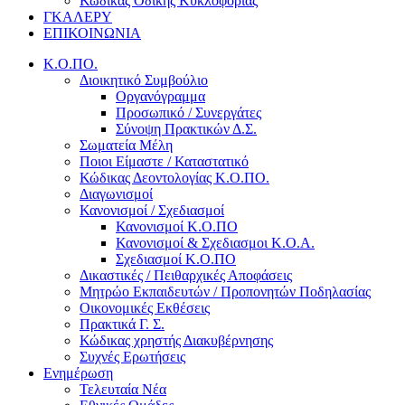
Κώδικας Οδικής Κυκλοφορίας
ΓΚΑΛΕΡΥ
ΕΠΙΚΟΙΝΩΝΙΑ
Κ.Ο.ΠΟ.
Διοικητικό Συμβούλιο
Οργανόγραμμα
Προσωπικό / Συνεργάτες
Σύνοψη Πρακτικών Δ.Σ.
Σωματεία Μέλη
Ποιοι Είμαστε / Καταστατικό
Κώδικας Δεοντολογίας Κ.Ο.ΠΟ.
Διαγωνισμοί
Κανονισμοί / Σχεδιασμοί
Κανονισμοί Κ.Ο.ΠΟ
Κανονισμοί & Σχεδιασμοι Κ.Ο.Α.
Σχεδιασμοί Κ.Ο.ΠΟ
Δικαστικές / Πειθαρχικές Αποφάσεις
Μητρώο Εκπαιδευτών / Προπονητών Ποδηλασίας
Οικονομικές Εκθέσεις
Πρακτικά Γ. Σ.
Κώδικας χρηστής Διακυβέρνησης
Συχνές Ερωτήσεις
Ενημέρωση
Τελευταία Νέα