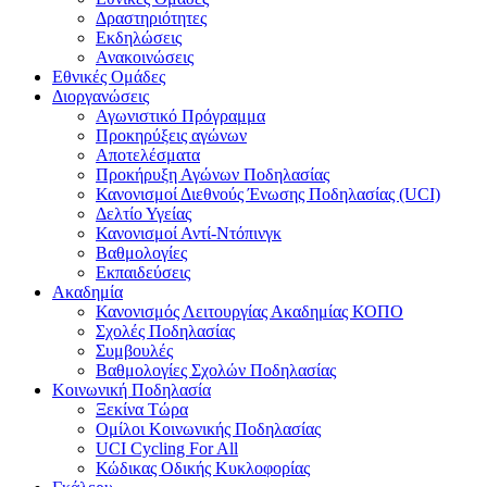
Δραστηριότητες
Εκδηλώσεις
Ανακοινώσεις
Εθνικές Ομάδες
Διοργανώσεις
Αγωνιστικό Πρόγραμμα
Προκηρύξεις αγώνων
Αποτελέσματα
Προκήρυξη Αγώνων Ποδηλασίας
Κανονισμοί Διεθνούς Ένωσης Ποδηλασίας (UCI)
Δελτίο Υγείας
Κανονισμοί Αντί-Ντόπινγκ
Βαθμολογίες
Εκπαιδεύσεις
Ακαδημία
Κανονισμός Λειτουργίας Ακαδημίας ΚΟΠΟ
Σχολές Ποδηλασίας
Συμβουλές
Βαθμολογίες Σχολών Ποδηλασίας
Κοινωνική Ποδηλασία
Ξεκίνα Τώρα
Ομίλοι Κοινωνικής Ποδηλασίας
UCI Cycling For All
Κώδικας Οδικής Κυκλοφορίας