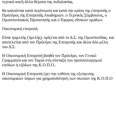
τεχνικά και/ή άλλα θέματα της ποδηλασίας.
θα καλούνται κατά περίπτωση και κατά την κρίση της επιτροπής ο
Πρόεδρος της Επιτροπής Ακαδημιών, ο Τεχνικός Σύμβουλος, ο
Ομοσπονδιακός Προπονητής και ο Έφορος εθνικών ομάδων.
Οικονομική επιτροπή
Είναι τριμελής (3μελής), ορίζεται από το Δ.Σ. της Ομοσπονδίας, και
αποτελείται από τον Πρόεδρο της Επιτροπής και άλλα δύο μέλη
του Δ.Σ.
Η Οικονομική Επιτροπή βοηθά τον Πρόεδρο, τον Γενικό
Γραμματέα και τον Ταμία στη σύνταξη του προϋπολογισμού
εσόδων ή εξόδων της Κ.Ο.Π.Ο..
Η Οικονομική Επιτροπή έχει την ευθύνη της εξεύρεσης
οικονομικών πόρων για χρηματοδότηση των σκοπών της Κ.Ο.Π.Ο