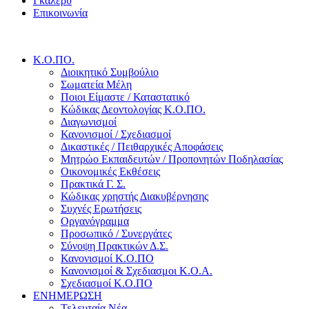
Γκάλερυ
Επικοινωνία
Κ.Ο.ΠΟ.
Διοικητικό Συμβούλιο
Σωματεία Μέλη
Ποιοι Είμαστε / Καταστατικό
Κώδικας Δεοντολογίας Κ.Ο.ΠΟ.
Διαγωνισμοί
Κανονισμοί / Σχεδιασμοί
Δικαστικές / Πειθαρχικές Αποφάσεις
Μητρώο Εκπαιδευτών / Προπονητών Ποδηλασίας
Οικονομικές Εκθέσεις
Πρακτικά Γ. Σ.
Κώδικας χρηστής Διακυβέρνησης
Συχνές Ερωτήσεις
Οργανόγραμμα
Προσωπικό / Συνεργάτες
Σύνοψη Πρακτικών Δ.Σ.
Κανονισμοί Κ.Ο.ΠΟ
Κανονισμοί & Σχεδιασμοι Κ.Ο.Α.
Σχεδιασμοί Κ.Ο.ΠΟ
ΕΝΗΜΕΡΩΣΗ
Τελευταία Νέα