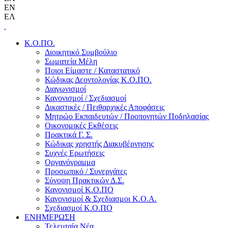
EN
ΕΛ
Κ.Ο.ΠΟ.
Διοικητικό Συμβούλιο
Σωματεία Μέλη
Ποιοι Είμαστε / Καταστατικό
Κώδικας Δεοντολογίας Κ.Ο.ΠΟ.
Διαγωνισμοί
Κανονισμοί / Σχεδιασμοί
Δικαστικές / Πειθαρχικές Αποφάσεις
Μητρώο Εκπαιδευτών / Προπονητών Ποδηλασίας
Οικονομικές Εκθέσεις
Πρακτικά Γ. Σ.
Κώδικας χρηστής Διακυβέρνησης
Συχνές Ερωτήσεις
Οργανόγραμμα
Προσωπικό / Συνεργάτες
Σύνοψη Πρακτικών Δ.Σ.
Κανονισμοί Κ.Ο.ΠΟ
Κανονισμοί & Σχεδιασμοι Κ.Ο.Α.
Σχεδιασμοί Κ.Ο.ΠΟ
ΕΝΗΜΕΡΩΣΗ
Τελευταία Νέα