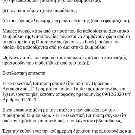
(γ) την απαιτούμενη ποσότητα (όπου εφαρμόζεται),
(δ) τον απαιτούμενο χρόνο παράδοσης,
(ε) τους όρους πληρωμής / περίοδο πίστωσης (όπου εφαρμόζεται),
Μικρές αγορές κάτω από το ποσό που θα καθορίσει το Διοικητικό
Συμβούλιο της Ομοσπονδίας δύνανται να λαμβάνουν χώρα από το
μικρό ταμείο της Ομοσπονδίας (petty cash book), οι όροι του
οποίου θα καθορίζονται από το Διοικητικό Συμβούλιο.
Ως Κανονισμός που αφορά στις διαδικασίες ισχύει ο κανονισμός
προσφορών που υιοθετήθηκε από από το Δ.Σ.
Εκτελεστική επιτροπή
Η Εκτελεστική Επιτροπή αποτελείται από τον Πρόεδρο ,
Αντιπρόεδρο , Γ. Γραμματέα και ton Tαμία της ομοσπονδίας και
έχει ενεργοποιηθεί κατόπιν απόφασης ημερομηνίας 09/12/2020 υπ’
Αριθμόν 01/2020 .
Είναι επιφορτισμένη με την εκτέλεση των αποφάσεων του
Διοικητικού Συμβουλίου. • Η Εκτελεστική Επιτροπή συγκαλείτε
από τον Πρόεδρο και συνεδριάζει τουλάχιστον εβδομαδιαίως,
Έχει την ευθύνη για την καθημερινή διοίκηση της ομοσπονδίας και