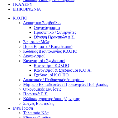
ΓΚΑΛΕΡΥ
ΕΠΙΚΟΙΝΩΝΙΑ
Κ.Ο.ΠΟ.
Διοικητικό Συμβούλιο
Οργανόγραμμα
Προσωπικό / Συνεργάτες
Σύνοψη Πρακτικών Δ.Σ.
Σωματεία Μέλη
Ποιοι Είμαστε / Καταστατικό
Κώδικας Δεοντολογίας Κ.Ο.ΠΟ.
Διαγωνισμοί
Κανονισμοί / Σχεδιασμοί
Κανονισμοί Κ.Ο.ΠΟ
Κανονισμοί & Σχεδιασμοι Κ.Ο.Α.
Σχεδιασμοί Κ.Ο.ΠΟ
Δικαστικές / Πειθαρχικές Αποφάσεις
Μητρώο Εκπαιδευτών / Προπονητών Ποδηλασίας
Οικονομικές Εκθέσεις
Πρακτικά Γ. Σ.
Κώδικας χρηστής Διακυβέρνησης
Συχνές Ερωτήσεις
Ενημέρωση
Τελευταία Νέα
Εθνικές Ομάδες