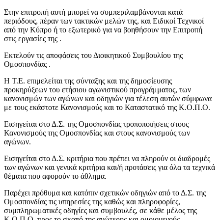
Στην επιτροπή αυτή μπορεί να συμπεριλαμβάνονται κατά
περιόδους, πέραν των τακτικών μελών της, και Ειδικοί Τεχνικοί
από την Κύπρο ή το εξωτερικό για να βοηθήσουν την Επιτροπή
στις εργασίες της .
Εκτελούν τις αποφάσεις του Διοικητικού Συμβουλίου της
Ομοσπονδίας .
Η Τ.Ε. επιμελείται της σύνταξης και της δημοσίευσης
προκηρύξεων του ετήσιου αγωνιστικού προγράμματος, των
κανονισμών των αγώνων και οδηγιών για τέλεση αυτών σύμφωνα
με τους εκάστοτε Κανονισμούς και το Καταστατικό της Κ.Ο.Π.Ο.
Εισηγείται στο Δ.Σ. της Ομοσπονδίας τροποποιήσεις στους
Κανονισμούς της Ομοσπονδίας και στους κανονισμούς των
αγώνων.
Εισηγείται στο Δ.Σ. κριτήρια που πρέπει να πληρούν οι διαδρομές
των αγώνων και γενικά κριτήρια και/ή προτάσεις για όλα τα τεχνικά
θέματα που αφορούν το άθλημα.
Παρέχει πρόθυμα και κατόπιν σχετικών οδηγιών από το Δ.Σ. της
Ομοσπονδίας τις υπηρεσίες της καθώς και πληροφορίες,
συμπληρωματικές οδηγίες και συμβουλές, σε κάθε μέλος της
Κ.Ο.Π.Ο. προς το σκοπό της ανώτερης και ομοιογενούς