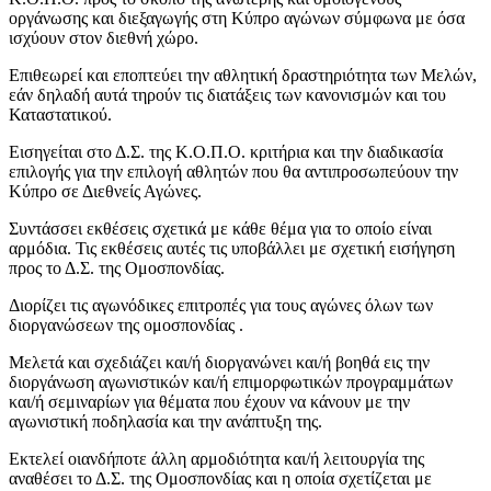
οργάνωσης και διεξαγωγής στη Κύπρο αγώνων σύμφωνα με όσα
ισχύουν στον διεθνή χώρο.
Επιθεωρεί και εποπτεύει την αθλητική δραστηριότητα των Μελών,
εάν δηλαδή αυτά τηρούν τις διατάξεις των κανονισμών και του
Καταστατικού.
Εισηγείται στο Δ.Σ. της Κ.Ο.Π.Ο. κριτήρια και την διαδικασία
επιλογής για την επιλογή αθλητών που θα αντιπροσωπεύουν την
Κύπρο σε Διεθνείς Αγώνες.
Συντάσσει εκθέσεις σχετικά με κάθε θέμα για το οποίο είναι
αρμόδια. Τις εκθέσεις αυτές τις υποβάλλει με σχετική εισήγηση
προς το Δ.Σ. της Ομοσπονδίας.
Διορίζει τις αγωνόδικες επιτροπές για τους αγώνες όλων των
διοργανώσεων της ομοσπονδίας .
Μελετά και σχεδιάζει και/ή διοργανώνει και/ή βοηθά εις την
διοργάνωση αγωνιστικών και/ή επιμορφωτικών προγραμμάτων
και/ή σεμιναρίων για θέματα που έχουν να κάνουν με την
αγωνιστική ποδηλασία και την ανάπτυξη της.
Εκτελεί οιανδήποτε άλλη αρμοδιότητα και/ή λειτουργία της
αναθέσει το Δ.Σ. της Ομοσπονδίας και η οποία σχετίζεται με