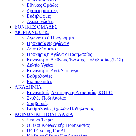
Εθνικές Ομάδες
Δραστηριότητες
Εκδηλώσεις
Ανακοινώσεις
ΕΘΝΙΚΕΣ ΟΜΑΔΕΣ
ΔΙΟΡΓΑΝΩΣΕΙΣ
Αγωνιστικό Πρόγραμμα
Προκηρύξεις αγώνων
Αποτελέσματα
Προκήρυξη Αγώνων Ποδηλασίας
Κανονισμοί Διεθνούς Ένωσης Ποδηλασίας (UCI)
Δελτίο Υγείας
Κανονισμοί Αντί-Ντόπινγκ
Βαθμολογίες
Εκπαιδεύσεις
ΑΚΑΔΗΜΙΑ
Κανονισμός Λειτουργίας Ακαδημίας ΚΟΠΟ
Σχολές Ποδηλασίας
Συμβουλές
Βαθμολογίες Σχολών Ποδηλασίας
ΚΟΙΝΩΝΙΚΗ ΠΟΔΗΛΑΣΙΑ
Ξεκίνα Τώρα
Ομίλοι Κοινωνικής Ποδηλασίας
UCI Cycling For All