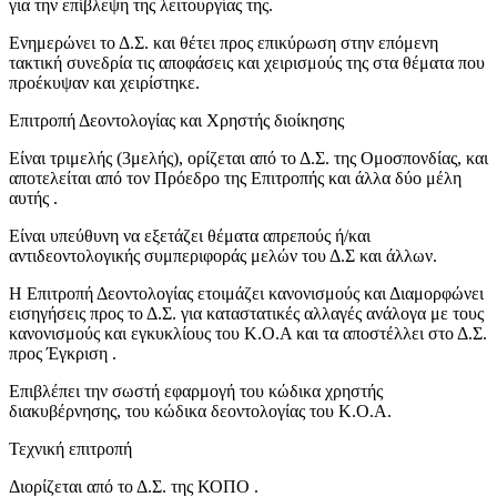
για την επίβλεψη της λειτουργίας της.
Ενημερώνει το Δ.Σ. και θέτει προς επικύρωση στην επόμενη
τακτική συνεδρία τις αποφάσεις και χειρισμούς της στα θέματα που
προέκυψαν και χειρίστηκε.
Επιτροπή Δεοντολογίας και Χρηστής διοίκησης
Είναι τριμελής (3μελής), ορίζεται από το Δ.Σ. της Ομοσπονδίας, και
αποτελείται από τον Πρόεδρο της Επιτροπής και άλλα δύο μέλη
αυτής .
Είναι υπεύθυνη να εξετάζει θέματα απρεπούς ή/και
αντιδεοντολογικής συμπεριφοράς μελών του Δ.Σ και άλλων.
Η Επιτροπή Δεοντολογίας ετοιμάζει κανονισμούς και Διαμορφώνει
εισηγήσεις προς το Δ.Σ. για καταστατικές αλλαγές ανάλογα με τους
κανονισμούς και εγκυκλίους του Κ.Ο.Α και τα αποστέλλει στο Δ.Σ.
προς Έγκριση .
Επιβλέπει την σωστή εφαρμογή του κώδικα χρηστής
διακυβέρνησης, του κώδικα δεοντολογίας του Κ.Ο.Α.
Τεχνική επιτροπή
Διορίζεται από το Δ.Σ. της ΚΟΠΟ .