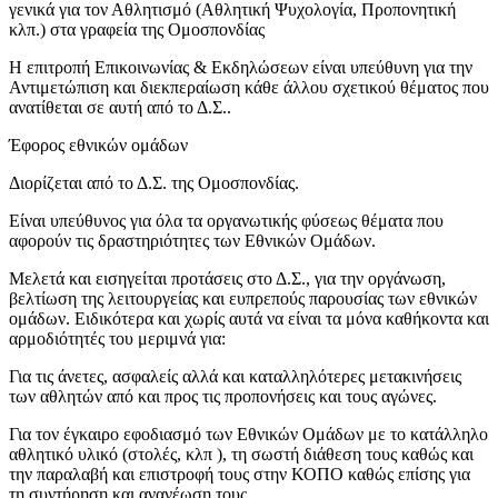
γενικά για τον Αθλητισμό (Αθλητική Ψυχολογία, Προπονητική
κλπ.) στα γραφεία της Ομοσπονδίας
Η επιτροπή Επικοινωνίας & Εκδηλώσεων είναι υπεύθυνη για την
Αντιμετώπιση και διεκπεραίωση κάθε άλλου σχετικού θέματος που
ανατίθεται σε αυτή από το Δ.Σ..
Έφορος εθνικών ομάδων
Διορίζεται από το Δ.Σ. της Ομοσπονδίας.
Είναι υπεύθυνος για όλα τα οργανωτικής φύσεως θέματα που
αφορούν τις δραστηριότητες των Εθνικών Ομάδων.
Μελετά και εισηγείται προτάσεις στο Δ.Σ., για την οργάνωση,
βελτίωση της λειτουργείας και ευπρεπούς παρουσίας των εθνικών
ομάδων. Ειδικότερα και χωρίς αυτά να είναι τα μόνα καθήκοντα και
αρμοδιότητές του μεριμνά για:
Για τις άνετες, ασφαλείς αλλά και καταλληλότερες μετακινήσεις
των αθλητών από και προς τις προπονήσεις και τους αγώνες.
Για τον έγκαιρο εφοδιασμό των Εθνικών Ομάδων με το κατάλληλο
αθλητικό υλικό (στολές, κλπ ), τη σωστή διάθεση τους καθώς και
την παραλαβή και επιστροφή τους στην ΚΟΠΟ καθώς επίσης για
τη συντήρηση και ανανέωση τους.